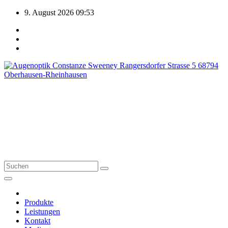
Zum
9. August 2026
09:53
Inhalt
springen
Augenoptik Constanze
Sweeney
Rangersdorfer Str 5, 68794 Rheinhausen Tel: 07254-9219960
Produkte
Leistungen
Kontakt